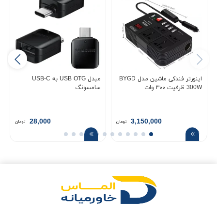
اینورتر فندکی ماشین مدل BYGD
مبدل USB OTG به USB-C
300W ظرفیت ۳۰۰ وات
سامسونگ
28,000
3,150,000
تومان
تومان