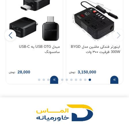
اینورتر فندکی ماشین مدل BYGD
مبدل USB OTG به USB-C
300W ظرفیت ۳۰۰ وات
سامسونگ
28,000
3,150,000
تومان
تومان