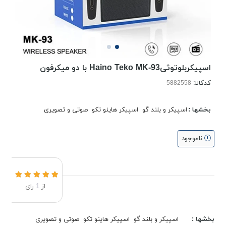
اسپیکربلوتوثیHaino Teko MK-93 با دو میکرفون
کدکالا:
بخشها :
اسپیکر و بلند گو
اسپیکر هاینو تکو
صوتی و تصویری
ناموجود
از
1
رای
بخشها :
اسپیکر و بلند گو
اسپیکر هاینو تکو
صوتی و تصویری