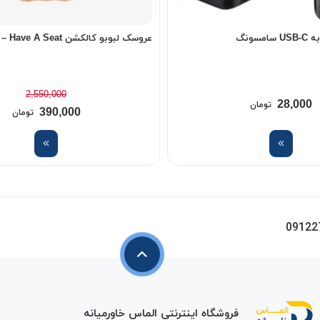
عروسک لبوبو کالکشن Labubu – Have A Seat
2,550,000
28,000
تومان
390,000
تومان
09122
فروشگاه اینترنتی الماس خاورمیانه