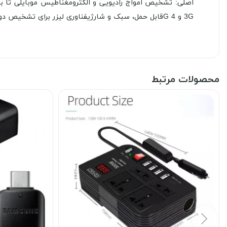
3G و 4 Gقابل حمل، سبک و شارژیفناوری لیزر برای تشخیص دوربین های تعبیه شده و مخفیتشخیص میدان های مغناطیسی دستگاه های شنود همانند GPS
محصولات مرتبط