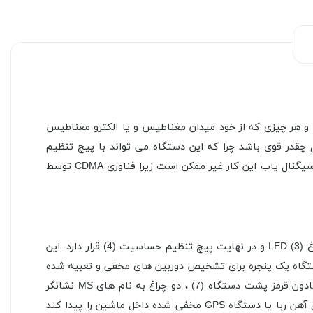
ماشین و هر چیزی که از خود میدان مغناطیس و یا الکترو مغناطیس
ل چقدر قوی باشد چرا که این دستگاه می تواند با پیچ تنظیم
حساسیت منبع سیگنال را بیابد. هم چنین این دستگاه قادر است تا سیگنال های CDMA موبایل را بیابد که برای دستگاه های معمولی سیگنال یاب این کار غیر ممکن است زیرا فناوری CDMA توسط
در بالای دستگاه یک سوکت آنتن برای تشخیص امواج الکترومغناطیس(1) ، یک GS probe برای تشخیص میدان مغناطیس(2) ، یک چراغ LED (3) و در نهایت پیچ تنظیم حساسیت (4) قرار دارد. این
تگاه یک پنجره برای تشخیص دوربین های مخفی و تعبیه شده
بوسیله نور مادون قرمز (5) ، یک دکمه به نام M برای تعویض از حالت صدا به ویبره (6) ، یک دکمه با طرح فلش برای روشن کردن نور مادون قرمز پشت دستگاه (7) ، دو چراغ به نام های MS نشانگر
حالتی است که که دستگاه امواج الکترومغناطیس را شناسایی می کند (8) و GS نشانگر حالتی است که دستگاه امواج مغناطیسی مثل آهن ربا یا دستگاه GPS مخفی شده داخل ماشین را پیدا کند