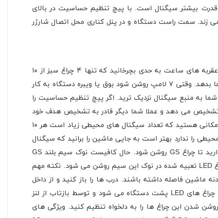
 این لامپ ها روشن شوند به معنی قدرت بیشتر سیگنال است. با پیچ تنظیم حساسیت در بالای
ه بعد دستگاه سوت یا ویبره می زند. سمت راست دستگاه و در پنل کناری محل اتصال شارژر
دستگاه با چرخاندن پیچ تنظیم حساسیت روشن می شود. در ابتدا و به دور از هر دستگاه موبایلی پیچ تنظیم را خیلی آرام و در جهت عقربه های ساعت به حدی بچرخانید که تنها ۴ چراغ سبز از ۱۰
چراغ موجود در پنل جلویی به صورت ثابت روشن شوند. این حالتی است که دستگاه می تواند بهترین نتیجه در تشخیص امواج را به شما بدهد. وقتی ۷ لامپ روشن شود بوق یا ویبره دستگاه به کار
ا بوق ممتد شود یعنی شما به منبع سیگنال نزدیک ترید. اگر پیچ تنظیم حساسیت را
یز تشخیص می دهد و عملا شما دیگر قادر به تشخیص هدف خود
نخواهید بود. پس بایستی در تنظیم حساسیت دستگاه دقت شود. پس مثلا اگر می خواهید در ماشین خود به جستجو بپردازید، اگر در مکانی هستید که تعداد سیگنال های محیطی زیاد است هر ۱۰
محیطی را ندارد بهتر است به جایی ماشین را برانید که سیگنال
های محیطی حداقل باشند تا بهترین نتیجه را بگیرید. برای تعویض به تشخیص امواج مغناطیسی کافیست سه ثانیه دکمه M را نگه دارید تا چراغ GS روشن شود. حال کافیست نوک سیم بلند GS
Probe را در هر جا که خواستید قرار دهید. اگر نوک این سیم به منبع ساطع کننده میدان مغناطیسی مثل دستگاه GPS نزدیک شود، چراغ LED تعبیه شده در نوک این سیم روشن می شود. نکته مهم
ه ماشین فاصله داشته باشند. درب ها را باز کنید و از داخل
ماشین یا از زیر ماشین به دنبال منبع سیگنال بگردید. دکمه کنار نشانگر GS که دارای نقش دو فلش روی آن است باعث روشن شدن چراغ های LED پشت دستگاه می شود و توسط بازتاب از لنز
وشن شدن این چراغ ها را به دلخواه تنظیم کنید. ویژگی های