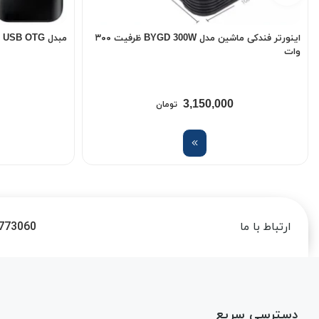
اینورتر فندکی ماشین مدل BYGD 300W ظرفیت ۳۰۰
مبدل USB OTG به USB-C سامسونگ
وات
3,150,000
تومان
773060
ارتباط با ما
دسترسی سریع