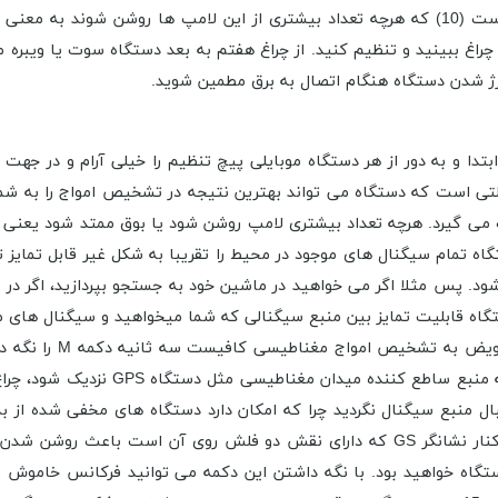
(9). هم چنین در پنل جلویی تعداد ۱۰ عدد چراغ LED موجود است (10) که هرچه تعداد بیشتری از
ستگاه می توانید تاثیر این پیچ را در حساسیت توسط این ۱۰ چراغ ببینید و تنظیم کنید. از چراغ هفتم ب
 تعویض بین حالت بوق و ویبره توسط دکمه M صورت می گیرد. هرچه تعداد بیشتری لامپ روشن شود ی
گاه تمام سیگنال های موجود در محیط را تقریبا به شکل غیر قابل تما
و دستگاه قابلیت تمایز بین منبع سیگنالی که شما میخواهید و سیگنال های 
 منبع سیگنال نگردید چرا که امکان دارد دستگاه های مخفی شده از بدن
ستگاه خواهید بود. با نگه داشتن این دکمه می توانید فرکانس خاموش ر