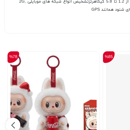
اصلی: تشخیص امواج رادیویی و الکترومغناطیس موبایلی تا برد 15 متر مربع گستره قابل تنظیم وسیع برای تشخیص فرکانس سیگنال از 1.2 تا 5.8 گیگاهرتزتشخیص انواع شبکه های موبایلی 2G,
%78
%85