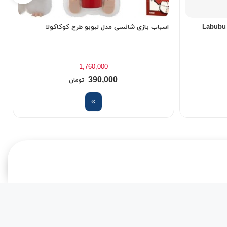
اسباب بازی شانسی مدل لبوبو طرح کوکاکولا
ه
1,760,000
390,000
تومان