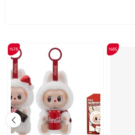
%78
%85