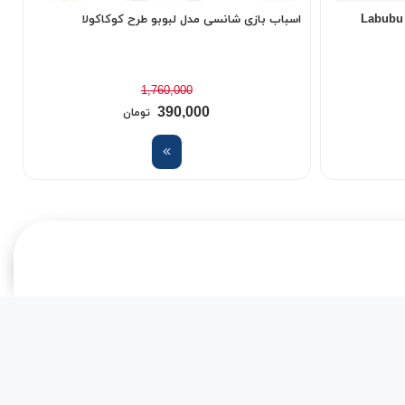
اسباب بازی شانسی مدل لبوبو طرح کوکاکولا
ه
1,760,000
390,000
تومان