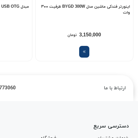
اینورتر فندکی ماشین مدل BYGD 300W ظرفیت ۳۰۰
مبدل USB OTG به USB-C سامسونگ
وات
3,150,000
تومان
773060
ارتباط با ما
دسترسی سریع