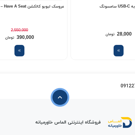
عروسک لبوبو کالکشن Labubu – Have A Seat
2,550,000
28,000
تومان
390,000
تومان
09122
فروشگاه اینترنتی الماس خاورمیانه