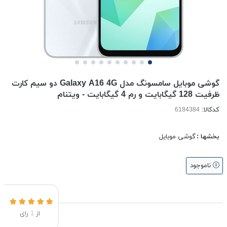
گوشی موبایل سامسونگ مدل Galaxy A16 4G دو سیم کارت
ظرفیت 128 گیگابایت و رم 4 گیگابایت - ویتنام
کدکالا:
بخشها :
گوشی موبایل
ناموجود
از
1
رای