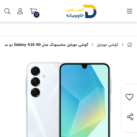
0
گوشی موبایل
گوشی موبایل سامسونگ مدل Galaxy A16 4G دو سیم کارت ظرفیت 128 گیگابایت و رم 4 گیگابایت - ویتنام